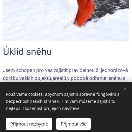
Úklid sněhu
Jsem schopen pro vás zajistit pravidelnou či jednorázová
údržbu vašich objektů,areálů v podobě odhrnutí sněhu s
traktorbagrem .
Používáme cookies, abychom zajistili správné fungování a
bezpečnost našich stránek. Tím vám můžeme zajistit tu
nejlepší zkušenost při jejich návštěvě.
Obrázky poskytl
Pexels
Přijmout nezbytné
Přijmout vše
Vytvořeno službou
Webnode
Cookies